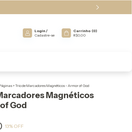
Login
/
Carrinho
(
0
)
Cadastre-se
R$0,00
Páginas
>
Trio de Marcadores Magnéticos - Armor of God
 Marcadores Magnéticos
 of God
0
13
% OFF