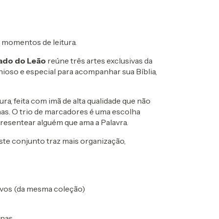
s momentos de leitura.
ado do Leão
reúne três artes exclusivas da
oso e especial para acompanhar sua Bíblia,
a, feita com imã de alta qualidade que não
nas. O trio de marcadores é uma escolha
 presentear alguém que ama a Palavra.
este conjunto traz mais organização,
ivos (da mesma coleção)
inas