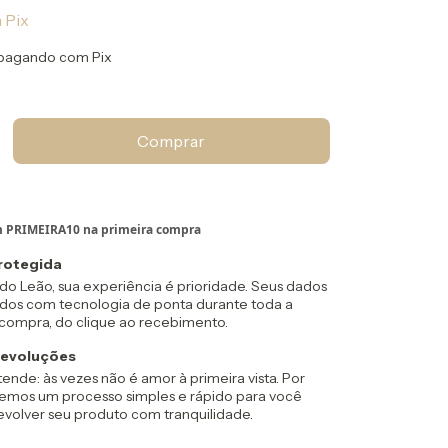
m
Pix
pagando com Pix
rotegida
o Leão, sua experiência é prioridade. Seus dados
idos com tecnologia de ponta durante toda a
 compra, do clique ao recebimento.
devoluções
ende: às vezes não é amor à primeira vista. Por
cemos um processo simples e rápido para você
evolver seu produto com tranquilidade.