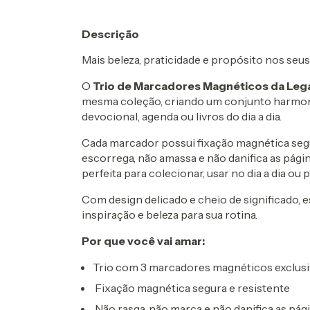
Descrição
Mais beleza, praticidade e propósito nos seu
O
Trio de Marcadores Magnéticos da Leg
mesma coleção, criando um conjunto harmoni
devocional, agenda ou livros do dia a dia.
Cada marcador possui fixação magnética segur
escorrega, não amassa e não danifica as pági
perfeita para colecionar, usar no dia a dia ou
Com design delicado e cheio de significado, 
inspiração e beleza para sua rotina.
Por que você vai amar:
Trio com 3 marcadores magnéticos exclus
Fixação magnética segura e resistente
Não rasga, não marca e não danifica as pág