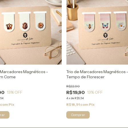
 Marcadores Magnéticos -
Trio de Marcadores Magnéticos 
om Come
Tempo de Florescer
R$22,90
90
R$19,90
13
% OFF
13
% OFF
,54
4
x
de
R$5,54
com
Pix
R$18,91
com
Pix