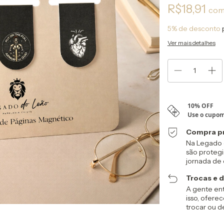
R$18,91
co
5% de desconto
Ver mais detalhes
Compra p
Na Legado d
são proteg
jornada de
Trocas e 
A gente ent
isso, ofere
trocar ou d