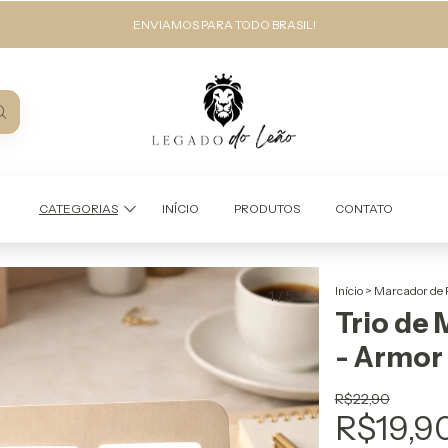
ENVIAMOS PARA TODO BRASIL!
CATEGORIAS
INÍCIO
PRODUTOS
CONTATO
Início
>
Marcador de 
1
/
5
Trio de
- Armor
R$22,90
R$19,9