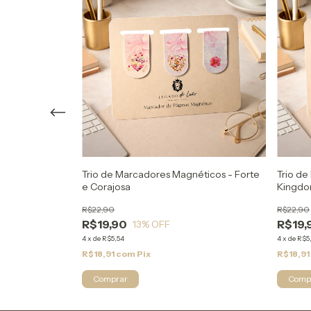
éticos -
Trio de Marcadores Magnéticos - Forte
Trio de
e Corajosa
Kingd
R$22,90
R$22,90
R$19,90
R$19,
13
% OFF
4
x
de
R$5,54
4
x
de
R$5
R$18,91
com
Pix
R$18,91