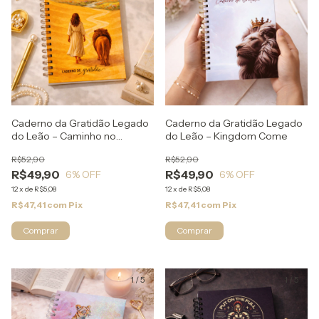
Caderno da Gratidão Legado
Caderno da Gratidão Legado
do Leão – Caminho no
do Leão – Kingdom Come
Deserto
R$52,90
R$52,90
R$49,90
R$49,90
6
% OFF
6
% OFF
12
x
de
R$5,08
12
x
de
R$5,08
R$47,41
com
Pix
R$47,41
com
Pix
1
/
5
1
/
5