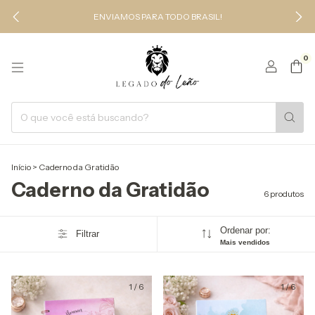
ENVIAMOS PARA TODO BRASIL!
0
Início
>
Caderno da Gratidão
Caderno da Gratidão
6 produtos
Ordenar por:
Filtrar
Mais vendidos
1
/
6
1
/
6