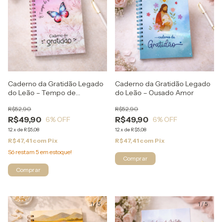
Caderno da Gratidão Legado
Caderno da Gratidão Legado
do Leão – Tempo de
do Leão – Ousado Amor
Florescer
R$52,90
R$52,90
R$49,90
R$49,90
6
% OFF
6
% OFF
12
x
de
R$5,08
12
x
de
R$5,08
R$47,41
com
Pix
R$47,41
com
Pix
Só restam
5
em estoque!
1
/
5
1
/
5