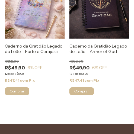
Caderno da Gratidão Legado
Caderno da Gratidão Legado
do Leão – Forte e Corajosa
do Leão – Armor of God
R$52,90
R$52,90
R$49,90
R$49,90
6
% OFF
6
% OFF
12
x
de
R$5,08
12
x
de
R$5,08
R$47,41
com
Pix
R$47,41
com
Pix