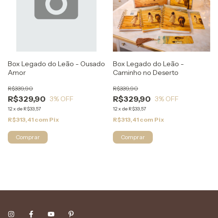
Box Legado do Leão - Ousado
Box Legado do Leão -
Amor
Caminho no Deserto
R$339,90
R$339,90
R$329,90
R$329,90
3
% OFF
3
% OFF
12
x
de
R$33,57
12
x
de
R$33,57
R$313,41
com
Pix
R$313,41
com
Pix