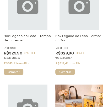
Box Legado do Leão - Tempo
Box Legado do Leão - Armor
de Florescer
of God
R$339,90
R$339,90
R$329,90
R$329,90
3
% OFF
3
% OFF
12
x
de
R$33,57
12
x
de
R$33,57
R$313,41
com
Pix
R$313,41
com
Pix
1
/
9