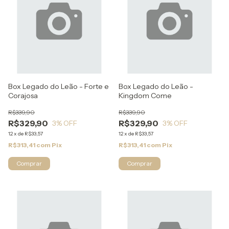
Box Legado do Leão - Forte e
Box Legado do Leão -
Corajosa
Kingdom Come
R$339,90
R$339,90
R$329,90
R$329,90
3
% OFF
3
% OFF
12
x
de
R$33,57
12
x
de
R$33,57
R$313,41
com
Pix
R$313,41
com
Pix