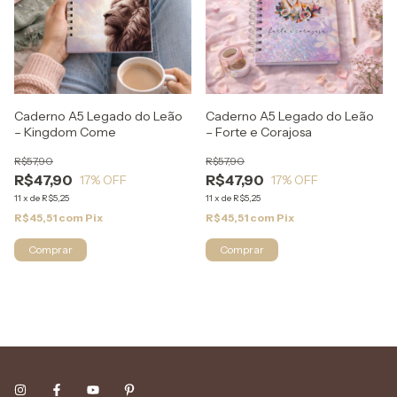
Caderno A5 Legado do Leão
Caderno A5 Legado do Leão
– Kingdom Come
– Forte e Corajosa
R$57,90
R$57,90
R$47,90
R$47,90
17
% OFF
17
% OFF
11
x
de
R$5,25
11
x
de
R$5,25
R$45,51
com
Pix
R$45,51
com
Pix