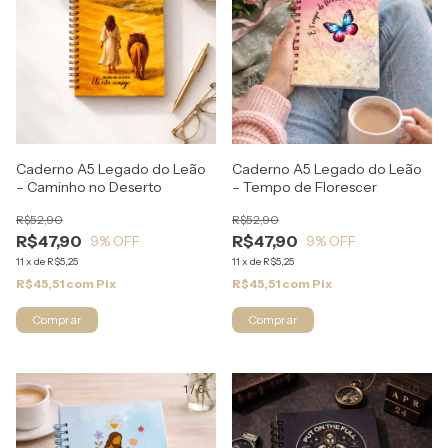
Caderno A5 Legado do Leão
Caderno A5 Legado do Leão
– Caminho no Deserto
– Tempo de Florescer
R$52,90
R$52,90
R$47,90
R$47,90
9
% OFF
9
% OFF
11
x
de
R$5,25
11
x
de
R$5,25
R$45,51
com
Pix
R$45,51
com
Pix
1
/
6
1
/
5