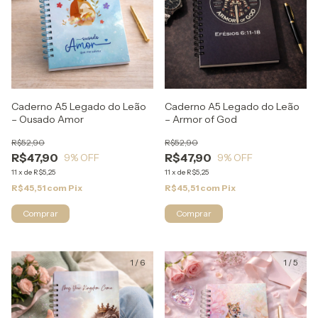
Caderno A5 Legado do Leão
Caderno A5 Legado do Leão
– Ousado Amor
– Armor of God
R$52,90
R$52,90
R$47,90
R$47,90
9
% OFF
9
% OFF
11
x
de
R$5,25
11
x
de
R$5,25
R$45,51
com
Pix
R$45,51
com
Pix
1
/
6
1
/
5