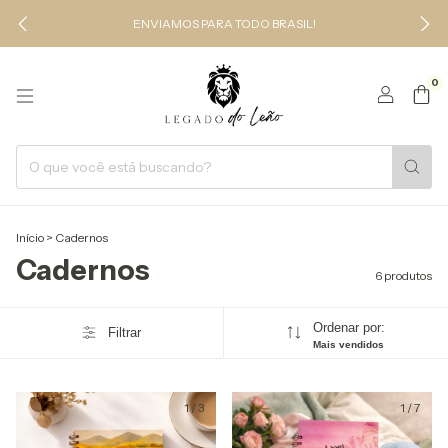
ENVIAMOS PARA TODO BRASIL!
0
Início
>
Cadernos
Cadernos
6 produtos
Ordenar por:
Filtrar
Mais vendidos
1
/
3
1
/
7