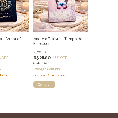
a - Armor of
Anote a Palavra – Tempo de
Florescer
R$29,90
R$25,90
 OFF
13
% OFF
5
x
de
R$5,92
x
R$24,61
com
Pix
toque!
Só restam
5
em estoque!