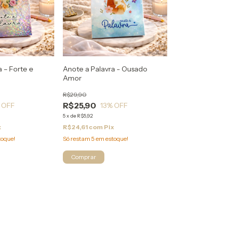
a – Forte e
Anote a Palavra - Ousado
Amor
R$29,90
R$25,90
 OFF
13
% OFF
5
x
de
R$5,92
x
R$24,61
com
Pix
toque!
Só restam
5
em estoque!