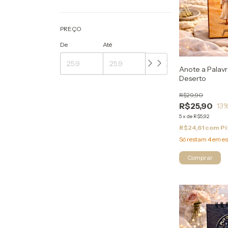
PREÇO
De
Até
Anote a Palav
Deserto
R$29,90
R$25,90
13
%
5
x
de
R$5,92
R$24,61
com
Pi
Só restam
4
em es