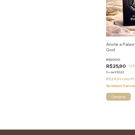
Anote a Palavr
God
R$29,90
R$25,90
13
%
5
x
de
R$5,92
R$24,61
com
Pi
Só restam
5
em es