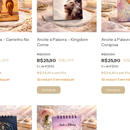
ra - Caminho No
Anote a Palavra – Kingdom
Anote a Palavr
Come
Corajosa
R$29,90
R$29,90
R$25,90
R$25,90
 OFF
13
% OFF
13
%
5
x
de
R$5,92
5
x
de
R$5,92
x
R$24,61
com
Pix
R$24,61
com
Pi
toque!
Só restam
5
em estoque!
Só restam
5
em es