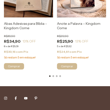
Abas Adesivas para Bíblia -
Anote a Palavra – Kingdom
Kingdom Come
Come
R$39,90
R$29,90
R$34,90
R$25,90
13
% OFF
13
% OFF
8
x
de
R$5,09
5
x
de
R$5,92
R$33,16
com
Pix
R$24,61
com
Pix
Só restam
5
em estoque!
Só restam
5
em estoque!