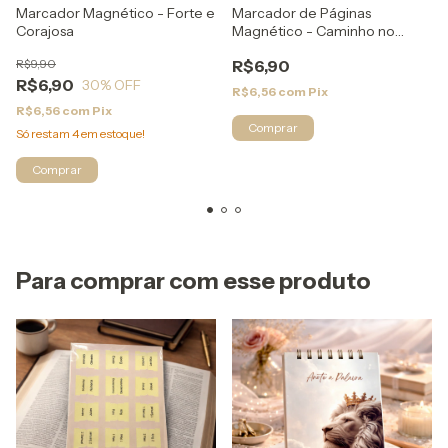
Marcador Magnético - Forte e
Marcador de Páginas
Corajosa
Magnético - Caminho no
Deserto
R$9,90
R$6,90
R$6,90
30
% OFF
R$6,56
com
Pix
R$6,56
com
Pix
Comprar
Só restam
4
em estoque!
Comprar
Para comprar com esse produto