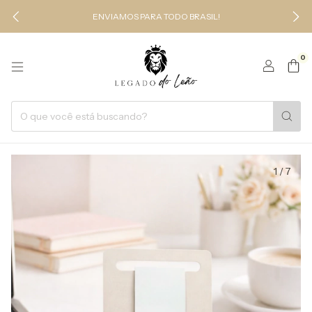
ENVIAMOS PARA TODO BRASIL!
0
1
/
7