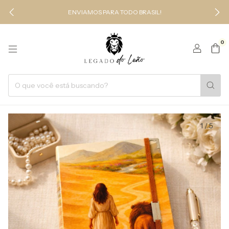
ENVIAMOS PARA TODO BRASIL!
0
1
/
5