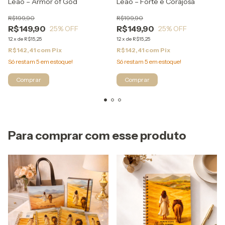
Leão – Armor of God
Leão – Forte e Corajosa
R$199,90
R$199,90
R$149,90
R$149,90
25
% OFF
25
% OFF
12
x
de
R$15,25
12
x
de
R$15,25
R$142,41
com
Pix
R$142,41
com
Pix
Só restam
5
em estoque!
Só restam
5
em estoque!
Para comprar com esse produto