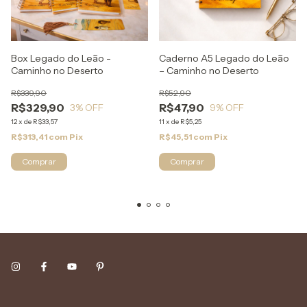
Box Legado do Leão -
Caderno A5 Legado do Leão
Caminho no Deserto
– Caminho no Deserto
R$339,90
R$52,90
R$329,90
R$47,90
3
% OFF
9
% OFF
12
x
de
R$33,57
11
x
de
R$5,25
R$313,41
com
Pix
R$45,51
com
Pix