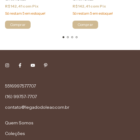
R$142,41
com
Pix
R$142,41
com
Pix
Só restam
5
em estoque!
Só restam
5
em estoque!
5516997577707
(16) 99757-7707
contato@legadodoleao.com.br
Quem Somos
Coleções