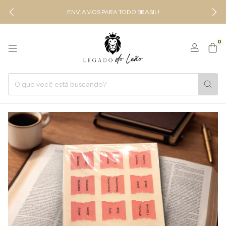
ENVIAMOS PARA TODO BRASIL!
0
1
/
6