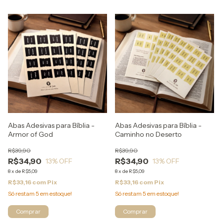
Abas Adesivas para Bíblia -
Abas Adesivas para Bíblia -
Armor of God
Caminho no Deserto
R$39,90
R$39,90
R$34,90
R$34,90
13
% OFF
13
% OFF
8
x
de
R$5,09
8
x
de
R$5,09
R$33,16
com
Pix
R$33,16
com
Pix
Só restam
5
em estoque!
Só restam
5
em estoque!