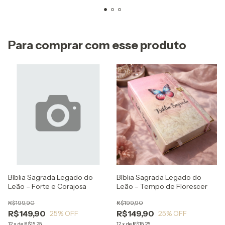
Para comprar com esse produto
Bíblia Sagrada Legado do
Bíblia Sagrada Legado do
Leão – Forte e Corajosa
Leão – Tempo de Florescer
R$199,90
R$199,90
R$149,90
R$149,90
25
% OFF
25
% OFF
12
x
de
R$15,25
12
x
de
R$15,25